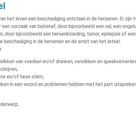
el
 van het leven een beschadiging ontstaan in de hersenen. Er zijn
 een oorzaak van buitenaf, door bijvoorbeeld een val, een ongel
m, door bijvoorbeeld een hersenbloeding, tumor, epilepsie of een
e beschadiging in de hersenen en de ernst van het letsel.
:
likken van voedsel en/of dranken, verslikken en speekselverlies
chrijven;
chte en/of hese stem;
lanken in een woord en problemen hebben met het juist uitspreke
nderwerp.