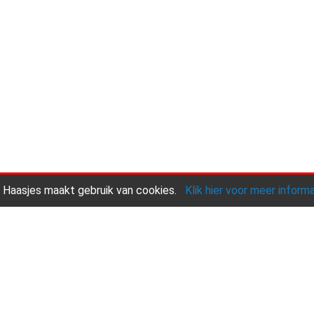
 Haasjes maakt gebruik van cookies.
Klik hier voor meer inform
Onze praktijk
Andere diensten
Contact
Copyright © 2026 |
Endless CMS
Versie 4.15 |
Privacy