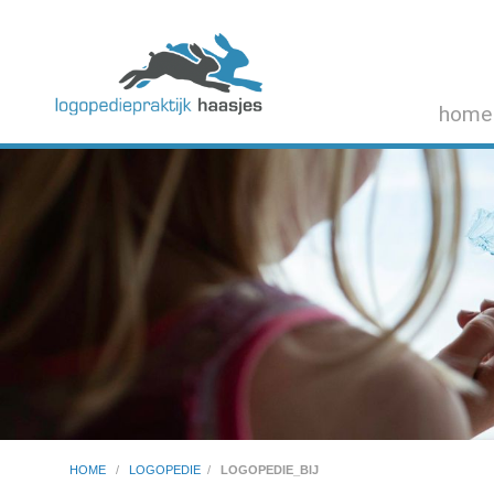
home
HOME
/
LOGOPEDIE
/
LOGOPEDIE_BIJ