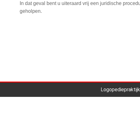
In dat geval bent u uiteraard vrij een juridische proce
geholpen.
Logopediepraktijk
Home
Hulp