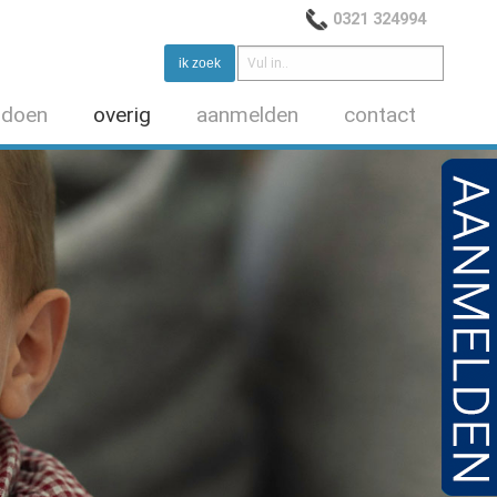
0321 324994
 doen
overig
aanmelden
contact