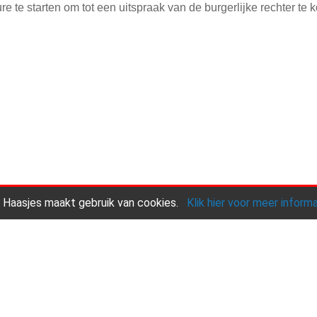
dure te starten om tot een uitspraak van de burgerlijke rechter 
 Haasjes maakt gebruik van cookies.
Klik hier voor meer inform
Onze praktijk
Andere diensten
Contact