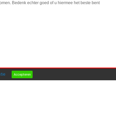
te komen. Bedenk echter goed of u hiermee het beste bent
atie
Accepteren
Logopediepraktijk Haasjes
Reaal 3
8253 BE
Dronten
Tel
0321 324994
info@logopediedronten.nl