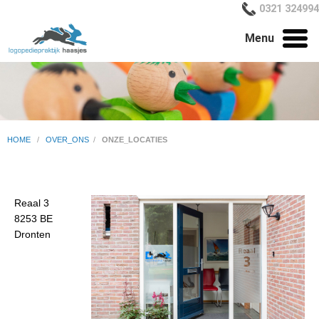
0321 324994
Menu
HOME
/
OVER_ONS
/
ONZE_LOCATIES
Reaal 3
8253 BE
Dronten