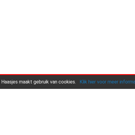
 Haasjes maakt gebruik van cookies.
Klik hier voor meer inform
Onze praktijk
Andere diensten
Contact
Copyright © 2026 |
Endless CMS
Versie 4.15 |
Privacy