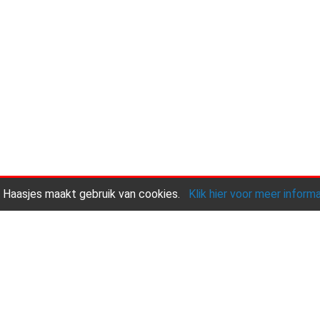
 Haasjes maakt gebruik van cookies.
Klik hier voor meer inform
Onze praktijk
Andere diensten
Contact
Copyright © 2026 |
Endless CMS
Versie 4.15 |
Privacy