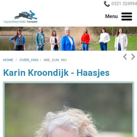
0321 324994
Menu
HOME
/
OVER_ONS
/
WIE_ZIJN_WIJ
Karin Kroondijk - Haasjes