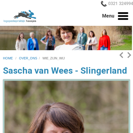
0321 324994
Menu
HOME
/
OVER_ONS
/
WIE_ZIJN_WIJ
Sascha van Wees - Slingerland